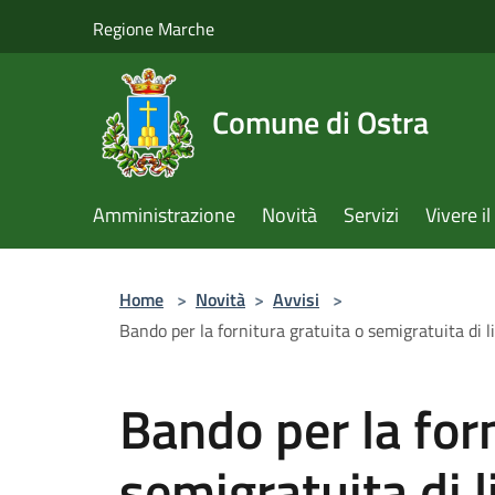
Salta al contenuto principale
Regione Marche
Comune di Ostra
Amministrazione
Novità
Servizi
Vivere 
Home
>
Novità
>
Avvisi
>
Bando per la fornitura gratuita o semigratuita di l
Bando per la forn
semigratuita di li