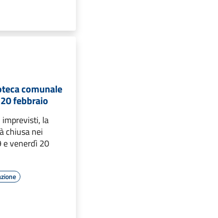
ioteca comunale
e 20 febbraio
imprevisti, la
rà chiusa nei
9 e venerdì 20
azione