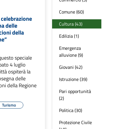
Comune (60)
a celebrazione
Cultura (43)
a delle
ioni della
Edilizia (1)
he”
Emergenza
alluvione (9)
questo speciale
bato 4 luglio
Giovani (42)
ttà ospiterà la
nsegna delle
Istruzione (39)
oni della Regione
Pari opportunità
(2)
Turismo
Politica (30)
Protezione Civile