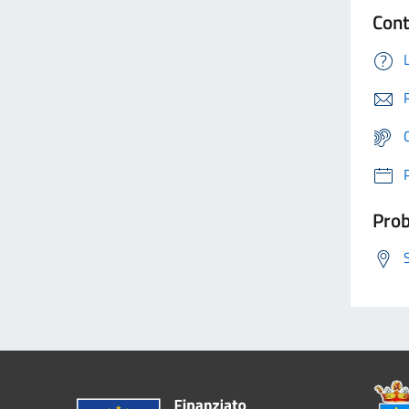
Cont
Prob