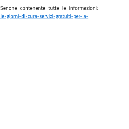
 Senone contenente tutte le informazioni:
-giorni-di-cura-servizi-gratuiti-per-la-