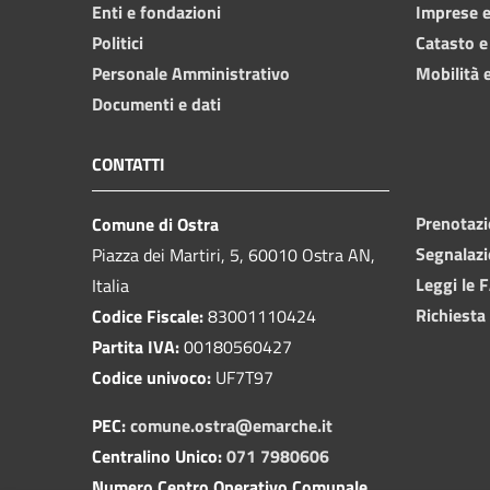
Enti e fondazioni
Imprese 
Politici
Catasto e
Personale Amministrativo
Mobilità e
Documenti e dati
CONTATTI
Prenotaz
Comune di Ostra
Segnalazi
Piazza dei Martiri, 5, 60010 Ostra AN,
Leggi le 
Italia
Richiesta
Codice Fiscale:
83001110424
Partita IVA:
00180560427
Codice univoco:
UF7T97
PEC:
comune.ostra@emarche.it
Centralino Unico:
071 7980606
Numero Centro Operativo Comunale