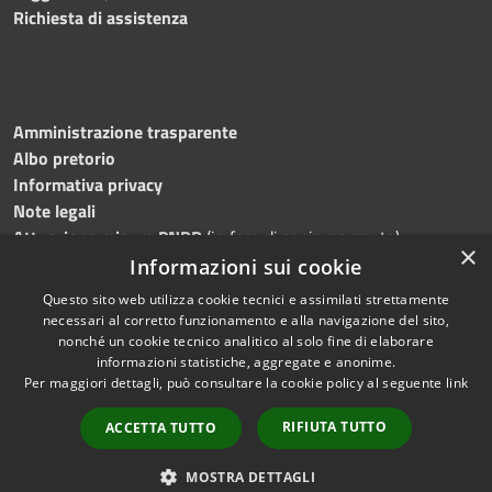
Richiesta di assistenza
Amministrazione trasparente
Albo pretorio
Informativa privacy
Note legali
Attuazione misure PNRR
(in fase di aggiornamento)
×
Dichiarazione di accessibilità
Informazioni sui cookie
Questo sito web utilizza cookie tecnici e assimilati strettamente
necessari al corretto funzionamento e alla navigazione del sito,
nonché un cookie tecnico analitico al solo fine di elaborare
informazioni statistiche, aggregate e anonime.
RSS
Copyright © 2026 • Comune di
Per maggiori dettagli, può consultare la cookie policy al seguente
link
Accessibilità
Ostra • Powered by
Privacy
Municipium
Accesso
•
RIFIUTA TUTTO
ACCETTA TUTTO
Cookie
redazione
Mappa del sito
MOSTRA DETTAGLI