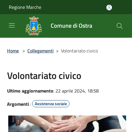
Salta al contenuto principale
Regione Marche
Comune di Ostra
Home
>
Collegamenti
>
Volontariato civico
Volontariato civico
Ultimo aggiornamento
: 22 aprile 2024, 18:58
Argomenti
:
Assistenza sociale