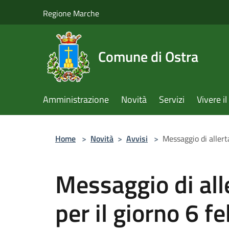
Salta al contenuto principale
Regione Marche
Comune di Ostra
Amministrazione
Novità
Servizi
Vivere 
Home
>
Novità
>
Avvisi
>
Messaggio di allert
Messaggio di al
per il giorno 6 f