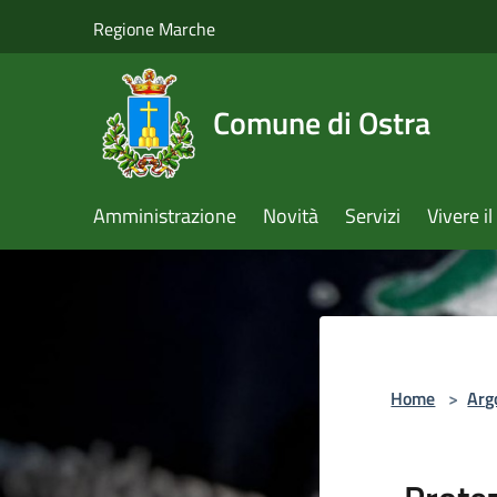
Salta al contenuto principale
Regione Marche
Comune di Ostra
Amministrazione
Novità
Servizi
Vivere 
Home
>
Arg