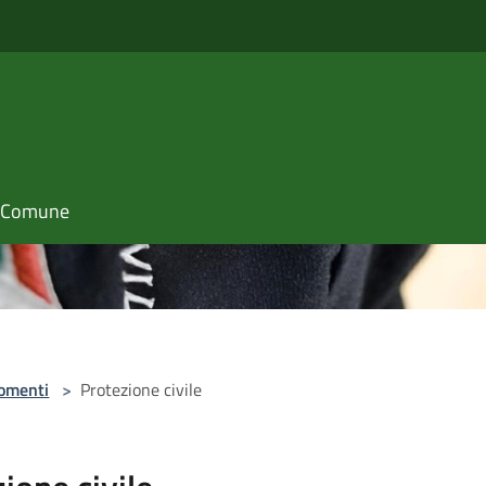
il Comune
omenti
>
Protezione civile