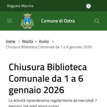
Salta al contenuto principale
Regione Marche
Comune di Ostra
Home
>
Novità
>
Avvisi
>
Chiusura Biblioteca Comunale da 1 a 6 gennaio 2026
Chiusura Biblioteca
Comunale da 1 a 6
gennaio 2026
Le attività riprenderanno regolarmente da mercoledì 7
gennaio, nei soliti giorni e orari.