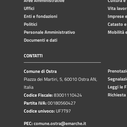
Aree Amministrative
Cultura e
Uffici
Vita lavor
Enti e fondazioni
Imprese 
Politici
Catasto e
Personale Amministrativo
Mobilità e
Documenti e dati
CONTATTI
Prenotaz
Comune di Ostra
Segnalazi
Piazza dei Martiri, 5, 60010 Ostra AN,
Leggi le 
Italia
Richiesta
Codice Fiscale:
83001110424
Partita IVA:
00180560427
Codice univoco:
UF7T97
PEC:
comune.ostra@emarche.it