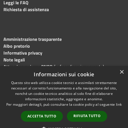
Leggi le FAQ
Richiesta di assistenza
Amministrazione trasparente
Albo pretorio
Informativa privacy
Note legali
Attuazione misure PNRR
(in fase di aggiornamento)
×
Dichiarazione di accessibilità
Informazioni sui cookie
Questo sito web utilizza cookie tecnici e assimilati strettamente
necessari al corretto funzionamento e alla navigazione del sito,
nonché un cookie tecnico analitico al solo fine di elaborare
informazioni statistiche, aggregate e anonime.
RSS
Copyright © 2026 • Comune di
Per maggiori dettagli, può consultare la cookie policy al seguente
link
Accessibilità
Ostra • Powered by
Privacy
Municipium
Accesso
•
RIFIUTA TUTTO
ACCETTA TUTTO
Cookie
redazione