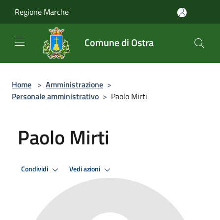
Salta al contenuto principale
Regione Marche
Comune di Ostra
Home
>
Amministrazione
>
Personale amministrativo
>
Paolo Mirti
Paolo Mirti
Condividi
Vedi azioni