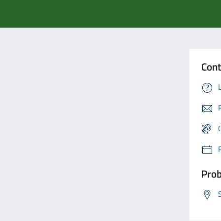
Cont
Prob