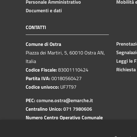
Personale Amministrativo
Mobilità e
Documenti e dati
CONTATTI
Prenotaz
Comune di Ostra
Segnalazi
Piazza dei Martiri, 5, 60010 Ostra AN,
Leggi le 
Italia
Richiesta
Codice Fiscale:
83001110424
Partita IVA:
00180560427
Codice univoco:
UF7T97
PEC:
comune.ostra@emarche.it
Centralino Unico:
071 7980606
Numero Centro Operativo Comunale
(COC):
350 1729518
(attivo solo in caso di apertura del