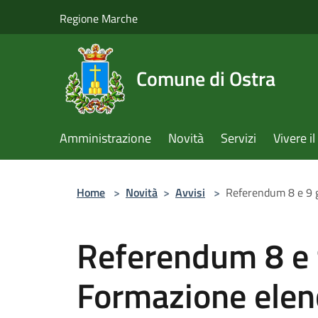
Salta al contenuto principale
Regione Marche
Comune di Ostra
Amministrazione
Novità
Servizi
Vivere 
Home
>
Novità
>
Avvisi
>
Referendum 8 e 9 g
Referendum 8 e 
Formazione elen